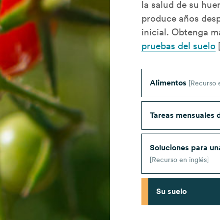
la salud de su hue
produce años desp
inicial. Obtenga 
pruebas del suelo
[
Alimentos
[Recurso e
Tareas mensuales d
Soluciones para una
[Recurso en inglés]
Su suelo