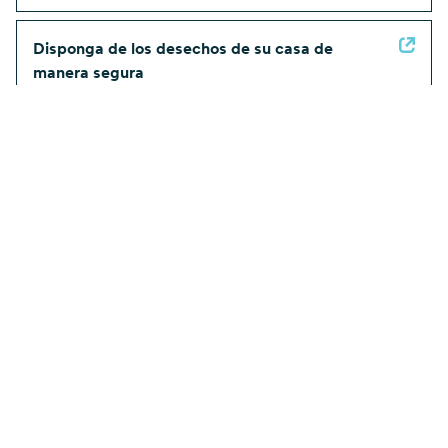
Disponga de los desechos de su casa de
manera segura
EXPLORAR
la lluvia y tormentas
CONTROL DE AGUAS PLUVIALES
DURANTE UNA INUNDACIÓN
PREPARACIÓN PARA INUNDACIONES
CONTROLAR LA EROSIÓN
PROGRAMAS Y ASISTENCIA