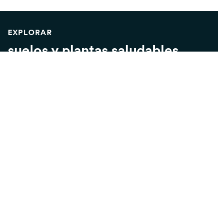
EXPLORAR
suelos y plantas saludables
MERCADOS DE PRODUCTORES
EMPIECE SU HUERTA
CULTIVE SUS ALIMENTOS
PLANTE PLANTAS AUTÓCTONAS
SU SUELO
UNA ESPONJA VIVA PARA EL SUELO
REEMPLACE SU PASTO